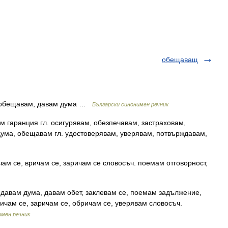
обещаващ
, обещавам, давам дума …
Български синонимен речник
м гаранция гл. осигурявам, обезпечавам, застраховам,
дума, обещавам гл. удостоверявам, уверявам, потвърждавам,
м се, вричам се, заричам се словосъч. поемам отговорност,
давам дума, давам обет, заклевам се, поемам задължение,
ичам се, заричам се, обричам се, уверявам словосъч.
имен речник