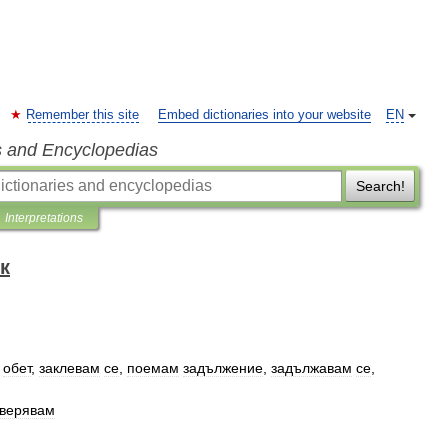
Remember this site
Embed dictionaries into your website
EN
s and Encyclopedias
Search!
Interpretations
к
обет
,
заклевам
се
,
поемам
задължение
,
задължавам
се
,
верявам