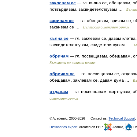
заклевам се
— гл. кълна се, обещавам, об
потвърдявам, засвидетелствувам …
Българ
заричам се
— гл. обещавам, вричам се, о
заканвам се …
Български синонимен речник
кълна се
— гл. заклевам се, давам клетва
засвидетелствувам, свидетелствувам …
Б
обричам
— гл. посвещавам, обещавам, о
Български синонимен речник
обричам се
— гл. посвещавам се, отдавам
обещавам, заклевам се, давам дума …
Бъ
отдавам
— гл. посвещавам, жертвувам, 
синонимен речник
© Academic, 2000-2026
Contact us:
Technical Support
,
Dictionaries export
, created on PHP,
Joomla,
Dr