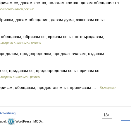
ричам се, давам клетва, полагам клетва, давам обещание гл.
ски синонимен речник
бричам, давам обещание, давам дума, заклевам се гл.
, обещавам, обричам се, вричам се гл. потвърждавам,
ългарски синонимен речник
пределям, предопределям, предназначавам, отдавам …
 се, придавам се, предопределям се гл. вричам се,
лгарски синонимен речник
обричам, обещавам, предоставям гл. приписвам …
Български
Advertising
18+
upal,
WordPress, MODx.