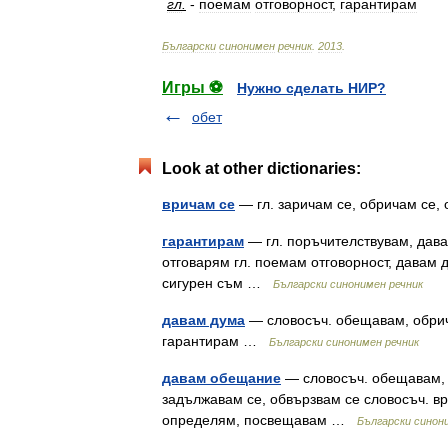
гл
.
-
поемам
отговорност
,
гарантирам
Български
синонимен
речник
.
2013
.
Игры ⚽
Нужно сделать НИР?
обет
Look at other dictionaries:
вричам се
— гл. заричам се, обричам се
гарантирам
— гл. поръчителствувам, дава
отговарям гл. поемам отговорност, давам 
сигурен съм …
Български синонимен речник
давам дума
— словосъч. обещавам, обрича
гарантирам …
Български синонимен речник
давам обещание
— словосъч. обещавам, 
задължавам се, обвързвам се словосъч. вр
определям, посвещавам …
Български синон