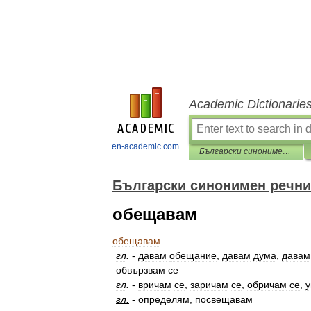
Academic Dictionarie
en-academic.com
Български синонимен речник
Български синонимен речни
обещавам
обещавам
гл
.
-
давам
обещание
,
давам
дума
,
давам
обвързвам
се
гл
.
-
вричам
се
,
заричам
се
,
обричам
се
,
у
гл
.
-
определям
,
посвещавам